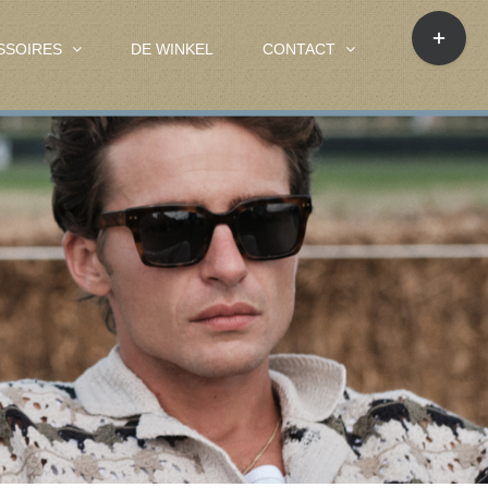
Toggle
Sliding
SSOIRES
DE WINKEL
CONTACT
Bar
Area