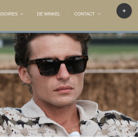
Toggle
Sliding
SSOIRES
DE WINKEL
CONTACT
Bar
Area